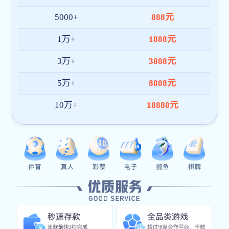
英超两队关注凯夫伦图拉姆土超球队也表现出兴趣
2026-08-04
14 次浏览