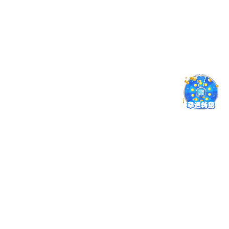
西班牙世界杯首日皇马宣布库库加盟引发热议
2026-07-17
27 次浏览