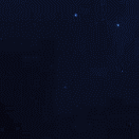
U19国足半场领先哥伦比亚刘佳乐…
热门推荐
本赛季五大联赛传球成功
马刺西部争
率超90的
雷霆最后
2026-06-12
2026-05-30