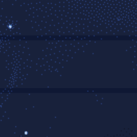
近日，胡荷韬在社交媒体上发声，表达了他对于
强调，全力争胜是团队的共同目标，并且希望通
为下个月的比赛做好准备。胡荷韬的这番话不仅
出他对未来比赛的积极态度。本文将从四个方面