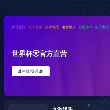
立即注册
在线买球官网入口
官
育数据平台
在线买球官网入口 OFFICIAL WEBSITE
自2022年创立以来，
在线买球官网入口
致力于为
洲杯、LPL在内的热门赛事直播与数据服务，广