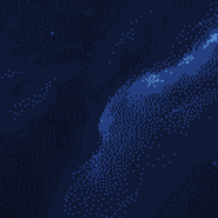
同时，他也呼吁大家继续保持积极乐观的心态，
够克服困难。这种团结精神将在今后的比赛中发
障。
4、未来比赛展望
展望未来，即将到来的比赛充满着悬念与挑战。
之前的数据做出相应策略，而这种不确定性也让
期待，希望借助调整后的新状态带领球队走向胜
此外，他还特别提到了对于对手分析的重要性。
了某些弱点，通过深入研究并加以利用，可以帮
不仅要关注自身，更要加强对于敌手的信息收集
最终，希望所有队员都能铭记“全力争胜”的信念